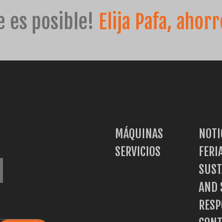
e es posible!
Elija Pafa, ahor
io
MÁQUINAS
NOTI
SERVICIOS
FERI
l
SUST
AND 
RESP