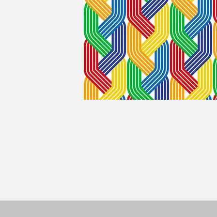
MÁQUINAS
Bobinadoras
Máquinas para hilados
fantasía
Máquinas de preparaci