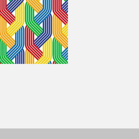
SERVICIOS
Asistencia
Repuestos
 de
Lab
ón del