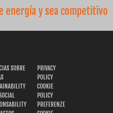
re energía y sea competitivo
CH
TR
IT
ES
EN
CIAS SOBRE
PRIVACY
AS
POLICY
AINABILITY
COOKIE
SOCIAL
POLICY
ONSABILITY
PREFERENZE