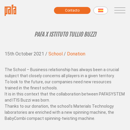
Contacto
Contacto
MÁQUINAS
PAFA X ISTITUTO TULLIO BUZZI
Bobinadoras
15th October 2021 /
School
/
Donation
Máquinas para hilados de fantasía
Máquinas de preparación del hilado
Máquinas modulares
The School – Business relationship has always been a crucial
subject that closely concerns all players in a given territory.
Máquinas para chenilla
To look to the future, our companies need new resources
Perchadoras
trained in the finest schools.
Retorcedoras
It is in this context that the collaboration between PAFASYSTEM
Máquinas de Laboratorio
and ITIS Buzzi was born.
Thanks to our donation, the school’s Materials Technology
Todas las máquinas
laboratories are enriched with a new spinning machine, the
BabyCombi compact spinning-twisting machine.