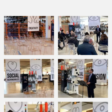
SERVICIOS
Asistencia
Repuestos
Lab
Piezas de repuesto en línea
Solicitar asistencia
EL MUNDO PAFA
NOTICIAS SOBRE FERIAS
SUSTAINABILITY AND SOCIAL RESPONSABILITY