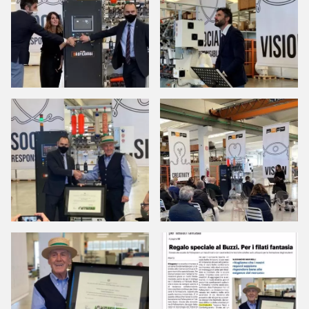
CH
TR
IT
ES
EN